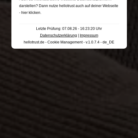
darstellen? Dann nutze
hellotrust auch auf deiner Webseite
- hier klicken
.
Letzte Prüfung: 07.08.26 - 16:23:20 Uhr
Datenschutzerklärung
|
Impressum
hellotrust.de - Cookie Management - v.1.0.7.4 - de_DE