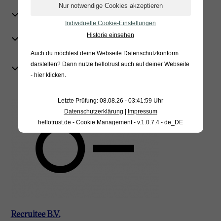
Berechtigungskonzept
Serverhosting in Deutschland
Hervorragendes Schutzniveau gem.
Individuelle Cookie-Einstellungen
Art. 32 DSGVO (technische und
Historie einsehen
organisatorische Maßnahmen)
Auch du möchtest deine Webseite Datenschutzkonform
Hervorragende Vertragsgestaltung bei
darstellen? Dann nutze
hellotrust auch auf deiner Webseite
der Auftragsverarbeitung
- hier klicken
.
Letzte Prüfung: 08.08.26 - 03:41:59 Uhr
Datenschutzerklärung
|
Impressum
hellotrust.de - Cookie Management - v.1.0.7.4 - de_DE
Recruitee B.V.