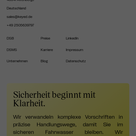
Deutschland
sales@keyed.de
+49 2505639797
DSB
Preise
LinkedIn
DSMS
Karriere
Impressum
Unternehmen
Blog
Datenschutz
Sicherheit beginnt mit
Klarheit.
Wir verwandeln komplexe Vorschriften in
präzise Handlungswege, damit Sie im
sicheren Fahrwasser bleiben. Wir