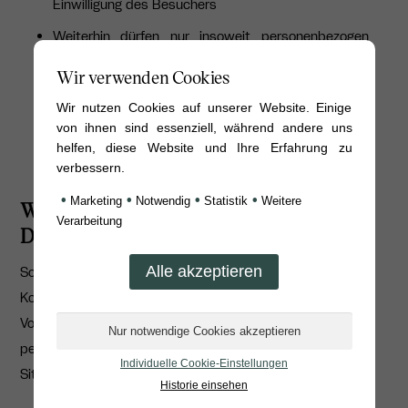
Einwilligung des Besuchers
Weiterhin dürfen nur insoweit personenbezogen
Daten erhoben werden, wie sie dem Zweck der
Wir verwenden Cookies
Umfrage dient (Grundsatz der Datenminimierung).
Wir nutzen Cookies auf unserer Website. Einige
Letztlich muss der Gastronom dafür sorgen, dass
von ihnen sind essenziell, während andere uns
die Daten gegen Einsicht Dritter geschützt werden.
helfen, diese Website und Ihre Erfahrung zu
verbessern.
•
•
•
•
Marketing
Notwendig
Statistik
Weitere
Was müssen Gastronomen im
Verarbeitung
Datenschutz beachten?
Sobald Gastronomen mit personenbezogenen Daten in
Kontakt kommen, müssen datenschutzrechtliche
Vorgaben aus der DSGVO eingehalten werden. Diese
personenbezogenen Daten treten in folgenden
Individuelle Cookie-Einstellungen
Situationen auf:
Historie einsehen