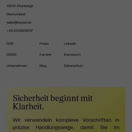
48341 Altenberge
Deutschland
sales@keyed.de
+49 2505639797
DSB
Preise
LinkedIn
DSMS
Karriere
Impressum
Unternehmen
Blog
Datenschutz
Sicherheit beginnt mit
Klarheit.
Wir verwandeln komplexe Vorschriften in
präzise Handlungswege, damit Sie im