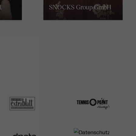
H
SNOCKS Group GmbH