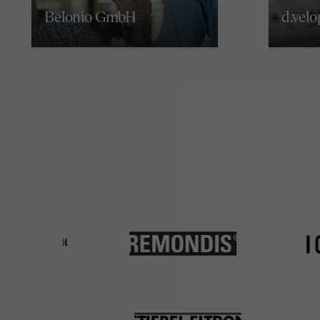
Belonio GmbH
d.vel