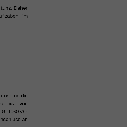
tung.
Daher
ufgaben im
aufnahme die
eichnis von
 8 DSGVO,
Anschluss an