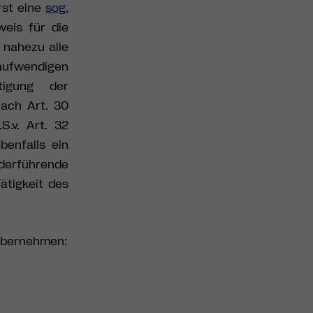
rst eine
sog.
eis für die
 nahezu alle
aufwendigen
tigung der
ach Art. 30
.v. Art. 32
enfalls ein
derführende
ätigkeit des
 übernehmen: