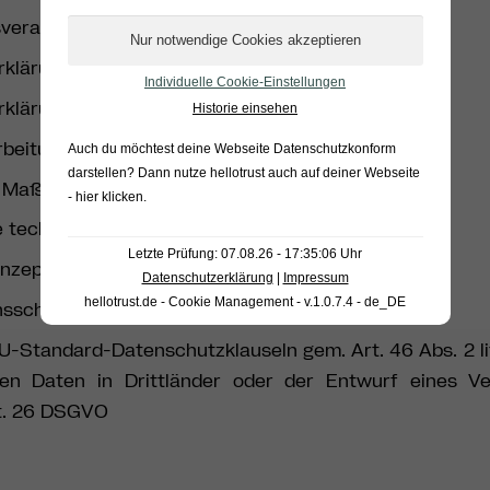
sverarbeitungsverträgen
rklärungen
Individuelle Cookie-Einstellungen
erklärungen
Historie einsehen
rbeitung von Betroffenenrechten
Auch du möchtest deine Webseite Datenschutzkonform
darstellen? Dann nutze
hellotrust auch auf deiner Webseite
en Maßnahmen
- hier klicken
.
he technisch-organisatorische Maßnahmen
Letzte Prüfung: 07.08.26 - 17:35:06 Uhr
onzepten
Datenschutzerklärung
|
Impressum
hellotrust.de - Cookie Management - v.1.0.7.4 - de_DE
nsschreiben für betroffene Personen
EU-Standard-Datenschutzklauseln gem. Art. 46 Abs. 2 l
en Daten in Drittländer oder der Entwurf eines Ve
t. 26 DSGVO