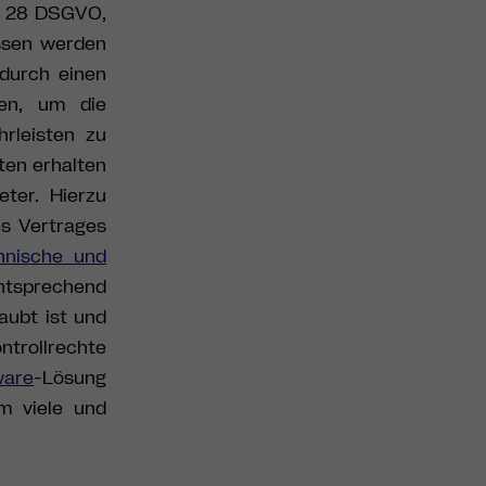
t. 28 DSGVO,
ssen werden
durch einen
sen, um die
rleisten zu
ten erhalten
eter. Hierzu
s Vertrages
hnische und
ntsprechend
aubt ist und
ntrollrechte
ware
-Lösung
m viele und