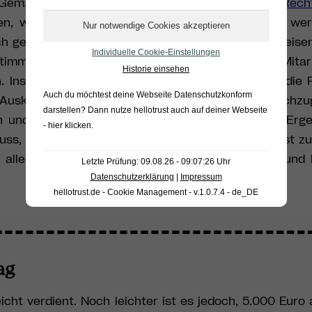
e. Gem. Art. 15 DSGVO haben
Betroffene das Rech
ten, welche personenbezogene Daten verarbeitet we
 auch gem. Art. 5 Abs. 2 DSGVO dokumentiert nachweise
Individuelle Cookie-Einstellungen
stimmte Daten, wie beispielsweise Kunden- oder Mitar
Historie einsehen
n. Insbesondere in großen Unternehmen kann so die P
Auch du möchtest deine Webseite Datenschutzkonform
Auskunftsrecht ohne System und Konzept nachzug
darstellen? Dann nutze
hellotrust auch auf deiner Webseite
und voraussichtlich trotzdem ein schlechteres Ergeb
- hier klicken
.
ss, kann nicht allein auf die Berechtigungen selbst zu
alles tatsächlich, nicht nur theoretisch, Zugriff und 
Letzte Prüfung: 09.08.26 - 09:07:26 Uhr
Datenschutzerklärung
|
Impressum
hellotrust.de - Cookie Management - v.1.0.7.4 - de_DE
ag
ht verdient. Noch leichter ist es jedoch, 5.000 Euro