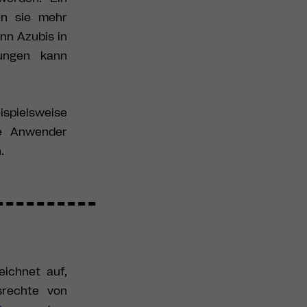
en sie mehr
nn Azubis in
gungen kann
ispielsweise
le Anwender
.
ichnet auf,
srechte von