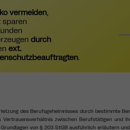
iko vermeiden
,
t sparen
Kunden
erzeugen
durch
en
ext.
enschutzbeauftragten
.
erletzung des Berufsgeheimnisses durch bestimmte Be
 Vertrauensverhältnis zwischen Berufstätigen und ih
 Grundlagen von § 203 StGB ausführlich erläutern und 