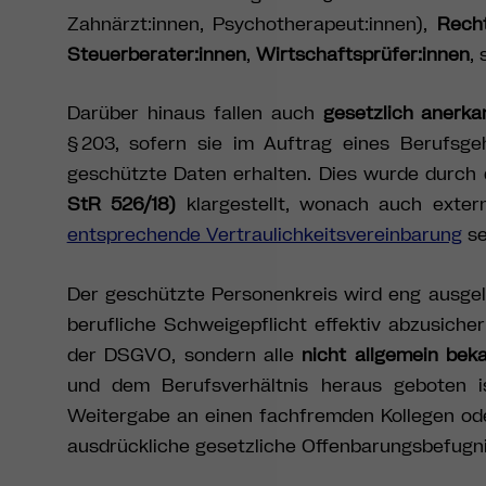
Zahnärzt:innen, Psychotherapeut:innen),
Recht
Steuerberater:innen
,
Wirtschaftsprüfer:innen
,
Darüber hinaus fallen auch
gesetzlich anerka
§ 203, sofern sie im Auftrag eines Berufsge
geschützte Daten erhalten. Dies wurde durch 
StR 526/18)
klargestellt, wonach auch exter
entsprechende Vertraulichkeitsvereinbarung
se
Der geschützte Personenkreis wird eng ausge
berufliche Schweigepflicht effektiv abzusich
der DSGVO, sondern alle
nicht allgemein bek
und dem Berufsverhältnis heraus geboten is
Weitergabe an einen fachfremden Kollegen ode
ausdrückliche gesetzliche Offenbarungsbefugnis