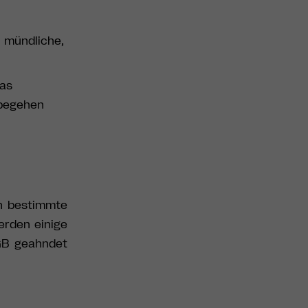
 mündliche,
Das
 begehen
h bestimmte
erden einige
GB geahndet