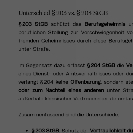
Unterschied § 203 vs. § 204 StGB
§ 203 StGB
schützt das
Berufsgeheimnis
un
beruflichen Stellung zur Verschwiegenheit ve
fremden Geheimnisses durch diese Berufsgehei
unter Strafe.
Im Gegensatz dazu erfasst
§ 204 StGB
die
Ve
eines Dienst- oder Amtsverhältnisses oder dur
verlangt § 204
keine Offenbarung
, sondern ste
oder zum Nachteil eines anderen
unter Stra
außerhalb klassischer Vertrauensberufe umfasse
Zusammenfassend sind die Unterschiede:
§ 203 StGB
: Schutz der
Vertraulichkeit 