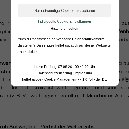
Individuelle Cookie-Einstellungen
d richtet sich ausschließlich an Personen, die auf
Historie einsehen
rpflichtet sind. Die Norm stellt die unbefugte
Offen
mnisträger (z. B. Ärzt:innen, Anwält:innen, Steuerbe
Auch du möchtest deine Webseite Datenschutzkonform
darstellen? Dann nutze
hellotrust auch auf deiner Webseite
- hier klicken
.
rwertung eines fremden Geheimnisses
, das jemand a
Letzte Prüfung: 07.08.26 - 00:41:09 Uhr
ch eine andere berufliche Tätigkeit erlangt hat. Ande
Datenschutzerklärung
|
Impressum
llt bereits die
Verwendung des Geheimnisses zum eige
hellotrust.de - Cookie Management - v.1.0.7.4 - de_DE
fe. Der Täterkreis ist weiter gefasst und kann au
n (z. B. Verwaltungsangestellte, IT-Mitarbeiter, Archi
durch Schweigen
– Verbot der Weitergabe.