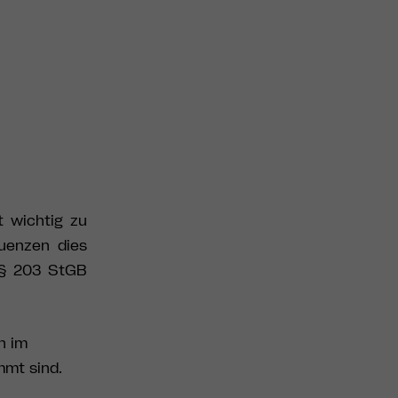
 wichtig zu
uenzen dies
 § 203 StGB
n im
mmt sind.