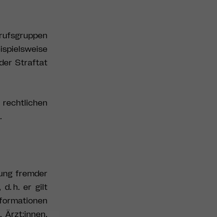
erufsgruppen
ispielsweise
der Straftat
rechtlichen
.
rung fremder
, d. h. er gilt
nformationen
. Ärzt:innen,