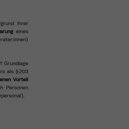
grund ihrer
barung
eines
rater:innen)
uf Grundlage
rs als § 203
nen Vorteil
ch Personen
vpersonal).