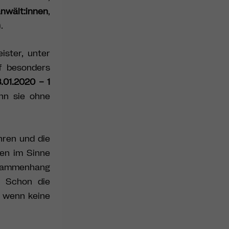
nwält:innen
,
.
ister, unter
f besonders
.01.2020 – 1
nn sie ohne
.
ren und die
ten im Sinne
usammenhang
. Schon die
, wenn keine