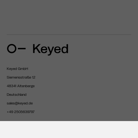
Keyed GmbH
Siemensstraße 12
48341 Altenberge
Deutschland
sales@keyed.de
+49 2505639797
DSB
Preise
LinkedIn
DSMS
Karriere
Impressum