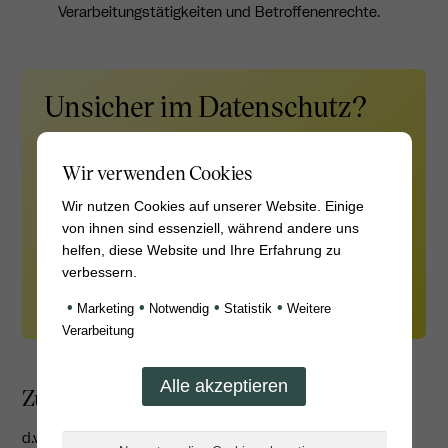
Verarbeitungstätigkeiten und Betroffenenrechte.
Unsicher im Datenschutz?
Risiko vermeiden
, Zeit sparen
Wir verwenden Cookies
& Kunden überzeugen
durch
einen
ext. Datenschutzbeauftragten
.
Wir nutzen Cookies auf unserer Website. Einige
von ihnen sind essenziell, während andere uns
helfen, diese Website und Ihre Erfahrung zu
verbessern.
•
•
•
•
Marketing
Notwendig
Statistik
Weitere
Verarbeitung
Zusammenarbeit mit Keyed
d.velop entschied sich für Keyed als
externen