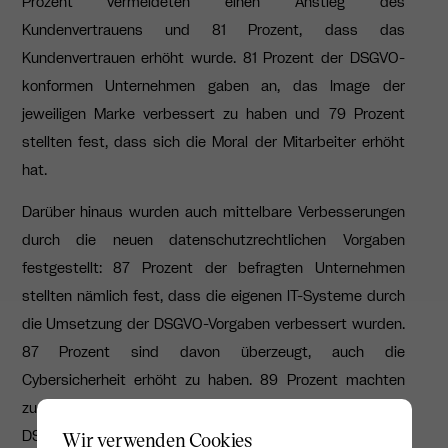
Prozent vermeldeten einen Anstieg des
Kundenvertrauens und 81 Prozent, dass das
Kundenvertrauen erhöht wurde. 81 Prozent der DSGVO-
konformen Unternehmen gaben an, das Image der
jeweiligen Marke verbessert zu haben und 79 Prozent
stellten fest, dass sich die Moral der Mitarbeiter erhöht
hat.
Darüber hinaus wurden auch mittelbare Verbesserungen
durch die neuen datenschutzrechtlichen Vorgaben
festgestellt: 87 Prozent der befragten Unternehmen
stellten nämlich fest, dass die eigenen IT-Systeme durch
die Umsetzung der DSGVO-Vorgaben verbessert wurden.
87 Prozent sind davon überzeugt, auch die
Cybersicherheit erhöht zu haben. 89 Prozent machten
zudem deutlich, Transformationsprozesse durch die
DSGVO optimiert zu haben.
Wir verwenden Cookies