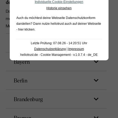
des Datenschutzbeauftragten
Individuelle Cookie-Einstellungen
Historie einsehen
Damit Sie wissen wo Sie Ihren Datenschutzbeauftragten
melden müssen, finden Sie nachfolgend eine Liste der
Auch du möchtest deine Webseite Datenschutzkonform
darstellen? Dann nutze
hellotrust auch auf deiner Webseite
Meldeportale der Aufsichtsbehörden.
- hier klicken
.
Baden-Württemberg
Letzte Prüfung: 07.08.26 - 14:20:51 Uhr
Datenschutzerklärung
|
Impressum
hellotrust.de - Cookie Management - v.1.0.7.4 - de_DE
Bayern
Berlin
Brandenburg
Bremen