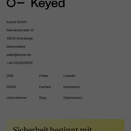
Keyed GmbH
Siemensstraße 12
48341 Altenberge
Deutschland
sales@keyed.de
+49 2505639797
DSB
Preise
LinkedIn
DSMS
Karriere
Impressum
Unternehmen
Blog
Datenschutz
Sicherheit beginnt mit