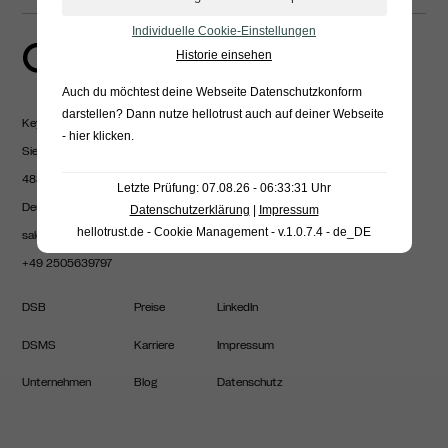
Individuelle Cookie-Einstellungen
Historie einsehen
Auch du möchtest deine Webseite Datenschutzkonform
darstellen? Dann nutze
hellotrust auch auf deiner Webseite
Keyed GmbH
- hier klicken
.
Siemensstraße 12
48341 Altenberge
Letzte Prüfung: 07.08.26 - 06:33:31 Uhr
Deutschland
Datenschutzerklärung
|
Impressum
hellotrust.de - Cookie Management - v.1.0.7.4 - de_DE
sales@keyed.de
+49 2505639797
DSB
Preise
LinkedIn
DSMS
Karriere
Impressum
Unternehmen
Blog
Datenschutz