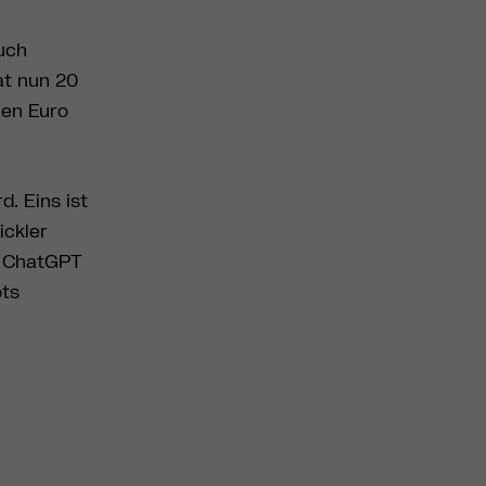
uch
at nun 20
nen Euro
. Eins ist
ickler
n ChatGPT
ots