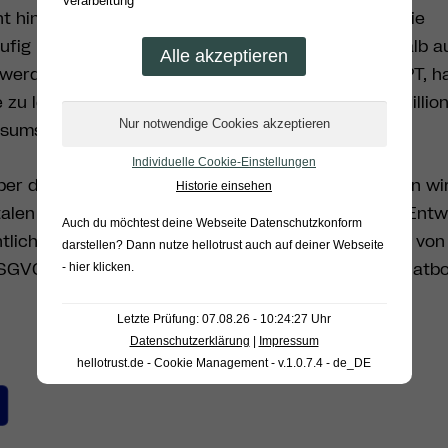
Verarbeitung
ht hinreichend erfüllt wurden. Hinzu komme, dass die
ufig nicht der Realität entsprechen würden, weshalb a
werden würden. OpenAI, der Betreiber von ChatGPT, h
 zu lösen, sonst droht ein Bußgeld v
on bis zu 20 Millio
resumsatzes.
Individuelle Cookie-Einstellungen
über den Datenschutz bei Chatbots weiterentwickeln wird
Historie einsehen
gitalen Welt immer wichtiger und Unternehmen und Entw
Auch du möchtest deine Webseite Datenschutzkonform
htlichen Konsequenzen zu vermeiden. Die Sperrung vo
darstellen? Dann nutze
hellotrust auch auf deiner Webseite
er DSGVO bei der Entwicklung und Verwendung von Chatb
- hier klicken
.
Letzte Prüfung: 07.08.26 - 10:24:27 Uhr
Datenschutzerklärung
|
Impressum
hellotrust.de - Cookie Management - v.1.0.7.4 - de_DE