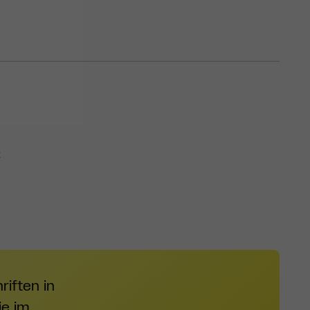
z
iften in
ie im