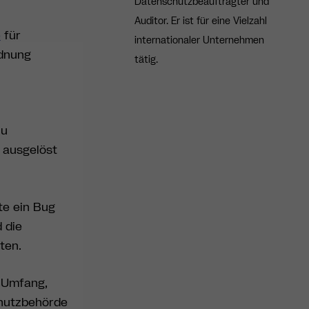
Datenschutzbeauftragter und
Auditor. Er ist für eine Vielzahl
e
für
internationaler Unternehmen
rdnung
tätig.
zu
 ausgelöst
te ein Bug
 die
nten.
 Umfang,
chutzbehörde