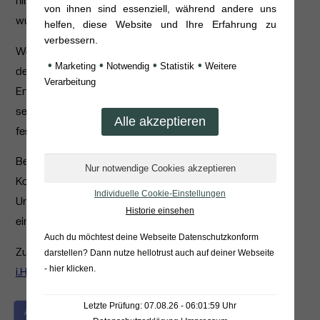
hinsichtlich der Einhaltung der Rechenschaftspflicht
von ihnen sind essenziell, während andere uns
wurde Defizite konstatiert.
helfen, diese Website und Ihre Erfahrung zu
verbessern.
Weitere Verstöße wurden von Vodafone Italia im Bereich
•
•
•
•
Marketing
Notwendig
Statistik
Weitere
der Erfüllung der Betroffenenrechte sowie hinsichtlich der
Verarbeitung
Erfüllung von Meldepflichten im Fall von Datenpannen
seitens der italienischen Datenschutzbehörde
festgestellt.
Bei der Bemessung der Höhe des Bußgelds hatte die
Kooperationsbereitschaft von Vodafone Italia, die
Individuelle Cookie-Einstellungen
Umsetzung proaktiver Maßnahmen um die Folgen
Historie einsehen
einzugrenzen, eine mildernde Wirkung.
Auch du möchtest deine Webseite Datenschutzkonform
Zuletzt erhielt die Modekette H&M ein
Rekordbußgeld
darstellen? Dann nutze
hellotrust auch auf deiner Webseite
- hier klicken
.
i.H.v. 35,3 Mio. Euro
.
Letzte Prüfung: 07.08.26 - 06:01:59 Uhr
Alle Themen im Datenschutz verstehen