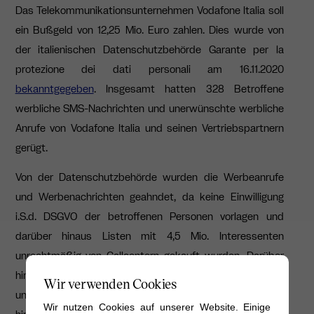
Das Telekommunikationsunternehmen Vodafone Italia soll
ein Bußgeld von 12,25 Mio. Euro zahlen. Dies wurde von
der
italienischen Datenschutzbehörde Garante per la
protezione dei dati personali am 16.11.2020
bekanntgegeben
. Insgesamt hatten 328 Betroffene
werbliche SMS-Nachrichten und unerwünschte werbliche
Anrufe von Vodafone Italia und seinen Vertriebspartnern
gerügt.
Von der Datenschutzbehörde wurden die Werbeanrufe
und Werbenachrichten geahndet, da keine Einwilligung
i.S.d. DSGVO der betroffenen Personen vorlagen und
darüber hinaus Listen mit 4,5 Mio. Interessenten
unrechtmäßig von Callcentern gekauft wurden. Darüber
hinaus wurden Mängel bei den erforderlichen technischen
Wir verwenden Cookies
und organisatorischen Maßnahmen festgestellt, auch
Wir nutzen Cookies auf unserer Website. Einige