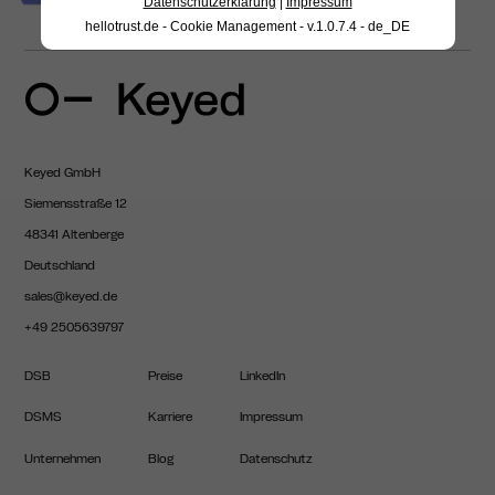
Datenschutzerklärung
|
Impressum
hellotrust.de - Cookie Management - v.1.0.7.4 - de_DE
Keyed GmbH
Siemensstraße 12
48341 Altenberge
Deutschland
sales@keyed.de
+49 2505639797
DSB
Preise
LinkedIn
DSMS
Karriere
Impressum
Unternehmen
Blog
Datenschutz