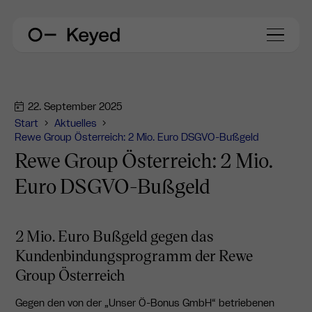
22. September 2025
Start
Aktuelles
Rewe Group Österreich: 2 Mio. Euro DSGVO-Bußgeld
Rewe Group Österreich: 2 Mio.
Euro DSGVO-Bußgeld
2 Mio. Euro Bußgeld gegen das
Kundenbindungsprogramm der Rewe
Group Österreich
Gegen den von der „Unser Ö-Bonus GmbH“ betriebenen